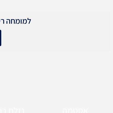
למומחה ריא
אסטמה
נזלת כר