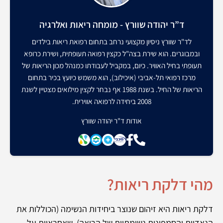
ד”ר יהודה שוורץ - מומחה ריאות ואלרגיה
לד"ר שוורץ ניסיון מקצועי נרחב בתחום רפואת ריאות בילדים
ובמבוגרים. הוא שירת בצה"ל כקצין רפואה תעופתית, ושירת כרופא
תעופתי בחיל האוויר. כיום, במקביל לעבודתו כמנהל מכון הריאות של
מרכז רפואי תל-אביבי (איכילוב), הוא משמש כיועץ בכיר בתחום
הריאות של החיל. בשנת 1988 אף נבחר לקצין מילואים מצטיין לשנת
2008 ביחידה לרפואה אווירית.
אודות ד"ר יהודה שוורץ
מהי דלקת ריאות?
דלקת ריאות היא זיהום שנוצר ביחידות הנשימה (הכוללות את
הנאדיות והסמפונות נשימתיות של הריאה), שאחראיות על