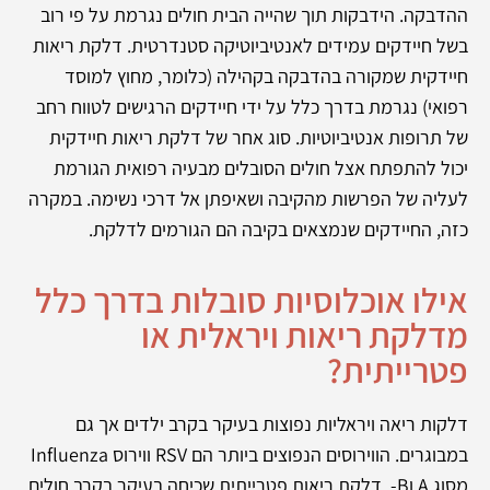
ההדבקה. הידבקות תוך שהייה הבית חולים נגרמת על פי רוב
בשל חיידקים עמידים לאנטיביוטיקה סטנדרטית. דלקת ריאות
חיידקית שמקורה בהדבקה בקהילה (כלומר, מחוץ למוסד
רפואי) נגרמת בדרך כלל על ידי חיידקים הרגישים לטווח רחב
של תרופות אנטיביוטיות. סוג אחר של דלקת ריאות חיידקית
יכול להתפתח אצל חולים הסובלים מבעיה רפואית הגורמת
לעליה של הפרשות מהקיבה ושאיפתן אל דרכי נשימה. במקרה
כזה, החיידקים שנמצאים בקיבה הם הגורמים לדלקת.
אילו אוכלוסיות סובלות בדרך כלל
מדלקת ריאות ויראלית או
פטרייתית?
דלקות ריאה ויראליות נפוצות בעיקר בקרב ילדים אך גם
במבוגרים. הווירוסים הנפוצים ביותר הם RSV ווירוס Influenza
מסוג A וB-. דלקת ריאות פטרייתית שכיחה בעיקר בקרב חולים