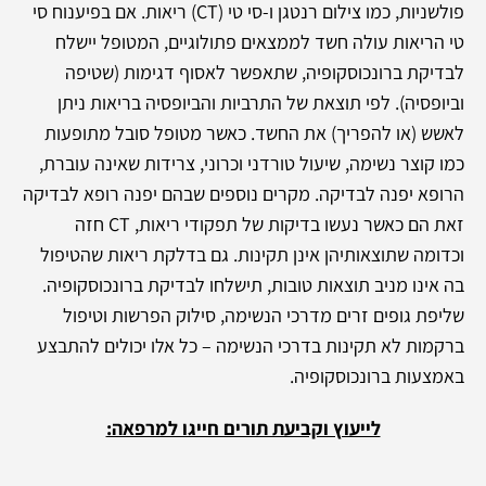
פולשניות, כמו צילום רנטגן ו-סי טי (CT) ריאות. אם בפיענוח סי
טי הריאות עולה חשד לממצאים פתולוגיים, המטופל יישלח
לבדיקת ברונכוסקופיה, שתאפשר לאסוף דגימות (שטיפה
וביופסיה). לפי תוצאת של התרביות והביופסיה בריאות ניתן
לאשש (או להפריך) את החשד.
כאשר מטופל סובל מתופעות
כמו קוצר נשימה, שיעול טורדני וכרוני, צרידות שאינה עוברת,
הרופא יפנה לבדיקה. מקרים נוספים שבהם יפנה רופא לבדיקה
זאת הם כאשר נעשו בדיקות של תפקודי ריאות, CT חזה
וכדומה שתוצאותיהן אינן תקינות. גם בדלקת ריאות שהטיפול
בה אינו מניב תוצאות טובות, תישלחו לבדיקת ברונכוסקופיה.
שליפת גופים זרים מדרכי הנשימה, סילוק הפרשות וטיפול
ברקמות לא תקינות בדרכי הנשימה – כל אלו יכולים להתבצע
באמצעות ברונכוסקופיה.
לייעוץ וקביעת תורים חייגו למרפאה: