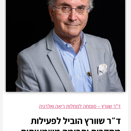
ד"ר שוורץ – מומחה למחלות ריאה ואלרגיה
ד״ר שוורץ הוביל לפעילות