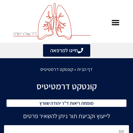
לתוכן
מחלות ריאה ודרכי נשימה
מידע מקצועי
אבחון ובדיקות
שעות פעילות המרפאה
חייגו למרפאה
דף הבית
»
קונטקט דרמטיטיס
קונטקט דרמטיטיס
מומחה ריאות ד"ר יהודה שוורץ
לייעוץ וקביעת תור ניתן להשאיר פרטים